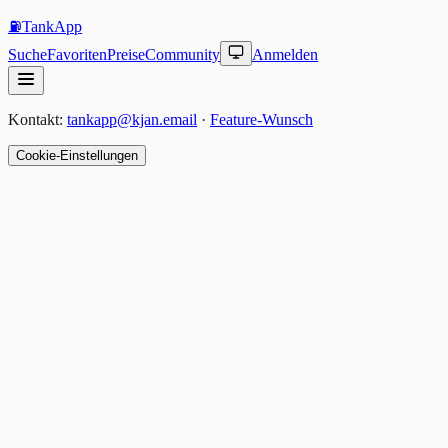
⛽
TankApp
Suche
Favoriten
Preise
Community
Anmelden
Kontakt:
tankapp@kjan.email
·
Feature-Wunsch
Cookie-Einstellungen